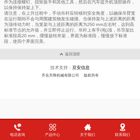
作为连接螺钉、扭矩扳手和其他工具，然后在汽车提升机顶部操作，
以保持保持架上下。
请注意，在上升过程中，手动吊杆应转移到安全角度，以确保吊臂笼
在运行期间不会与周围建筑物发生碰撞。当保持架与上述距离的距离
为顶传动力时，当笼架与上述距离的距离为250 mm左右时，达到高
标准节点的允许值，并立即停止运行。吊杆上有手(电)顶，吊导架比
标准段高20 mm，缓慢旋转井架，界面为标准段，慢慢放下标准
段，使四个界面完美。
返回顶部
技术支持：
亘安信息
齐岳升降机械有限公司 版权所有
电话咨询
产品中心
关于我们
联系我们