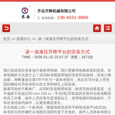
齐岳升降机械有限公司
136-4531-9866
咨询热线：
>>
>>
首页
新闻中心
谈一谈液压升降平台的安装方式
谈一谈液压升降平台的安装方式
TIME：2026-01-15 15:07:37 浏览：1673次
我们知道现在很多地方都使用电梯。我们需要用电梯来提到安装。安
装电梯的方法是什么？清洗标准截面两端的管架和连接销，添加少量
油脂，将帐篷放在第4节中作为一套标准部分，然后在导向架上用坚
固的螺栓对齐标准部分的主管和销孔上的齿条。
随着导轨的不断推广，应同时安装附壁框架，检查导轨的垂直度，允
许偏差不应超过90 mm 100 m；手动(电)导轨架的安装符合标准断面
和高工作量，操作人员应靠吊篮顶部站立，使用电梯控制箱操作，不
得在保持架内操作，以避免事故发生。
吊在地面上的一个标准段，慢慢地摇晃滚筒手柄电动葫芦(或启动)，
标准部分的外栅栏从地面到顶部的笼子并放好。操作人员将标准部分