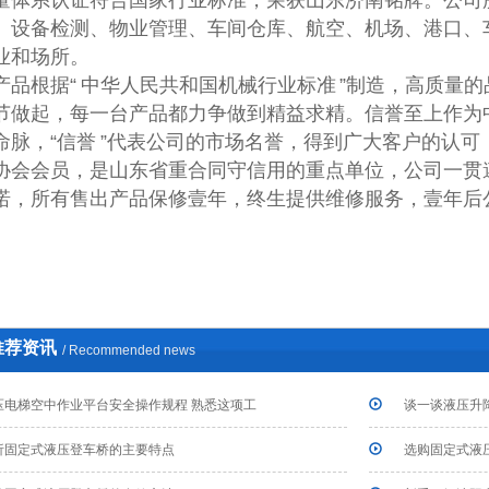
量体系认证符合国家行业标准，荣获山东济南铭牌。公司
、设备检测、物业管理、车间仓库、航空、机场、港口、
业和场所。
产品根据“ 中华人民共和国机械行业标准 ”制造，高质量
节做起，每一台产品都力争做到精益求精。信誉至上作为
命脉，“信誉 ”代表公司的市场名誉，得到广大客户的认
协会会员，是山东省重合同守信用的重点单位，公司一贯遵循
诺，所有售出产品保修壹年，终生提供维修服务，壹年后
推荐资讯
/ Recommended news
压电梯空中作业平台安全操作规程 熟悉这项工
谈一谈液压升
析固定式液压登车桥的主要特点
选购固定式液