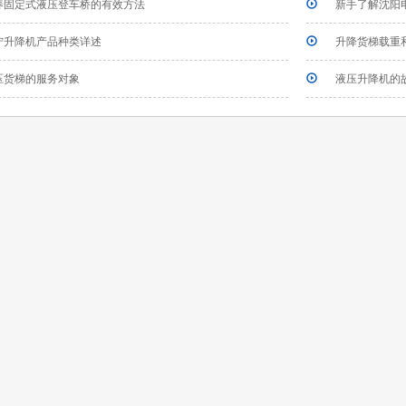
养固定式液压登车桥的有效方法
新手了解沈阳
宁升降机产品种类详述
升降货梯载重
压货梯的服务对象
液压升降机的