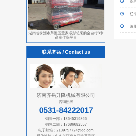
保
辽
液
湖南省株洲市芦淞区董家塅彭总采购全自行8米
高空作业平台
联系齐岳
/ Contact us
济南齐岳升降机械有限公司
咨询热线
0531-84222017
销售一部：13645319866
销售二部：17686682557
电子邮箱：2189757724@qq.com
通信地址：山东省济南市济北开发区