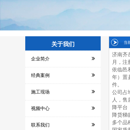
当
关于我们
济南齐
企业简介
月，注
依临邑
经典案例
年）置
件。
施工现场
公司占地
人，售
降平台
视频中心
降货梯
多个品
联系我们