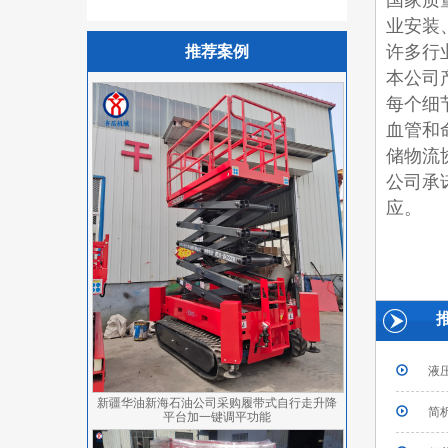
国家质
业安装
许多行
推荐案例
本公司
每个细
血管和
储物流
公司承
应。
液
新疆华油新海石油公司采购履带式自行走升降
简
平台加一键调平功能